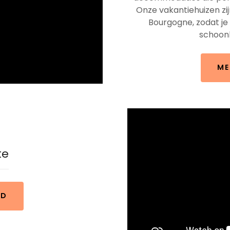
Onze vakantiehuizen zij
Bourgogne, zodat je 
schoonh
ME
te
ID